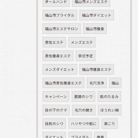
オールハンド
福山市メンズエステ
福山市ブライダル
福山市ダイエット
福山市エステサロン
福山市痩身
男性エステ
メンズエステ
男性痩身エステ
挙式予定
メンズダイエット
福山市痩身エステ
福山市男性痩身エステ
毛穴洗浄
福山
キャンペーン
眉間のシワ
肌のたるみ
目の下のクマ
毛穴の開き
ほうれい線
目尻のシワ
ハリやつや肌に
肩こり
ダイエット
ブライダル
食事