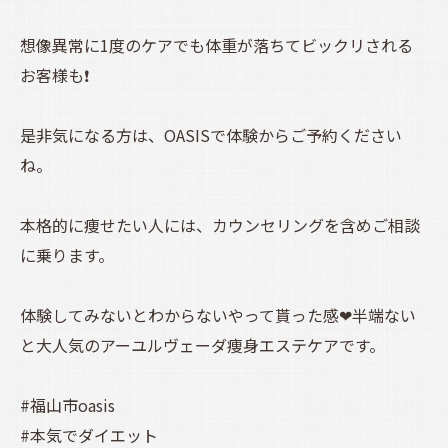
想像異常に1度のケアでも体重が落ちてビックリされる
お客様も❗
是非気になる方は、OASISで体験からご予約ください
ね。
本格的に痩せたい人には、カウンセリングを含めご相談
に乗ります。
体験してみないとわからないやって貰った感❤半端ない
と大人気のアーユルヴェーダ痩身エステケアです。
#福山市oasis
#本気でダイエット