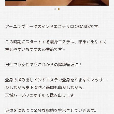
アーユルヴェーダのインドエステサロンOASISです。
この時期にスタートする痩身エステは、結果が出やすく
痩せやすいおすすめの季節です✨
男性でも女性でもこれからの健康管理に！
全身の揉み出しインドエステで全身をくまなくマッサー
ジしながら皮下脂肪と筋肉も動かしながら、
天然ハーブ🌿のオイルで揉み出します。
身体を温めつつ余分な脂肪を排出させていきます。