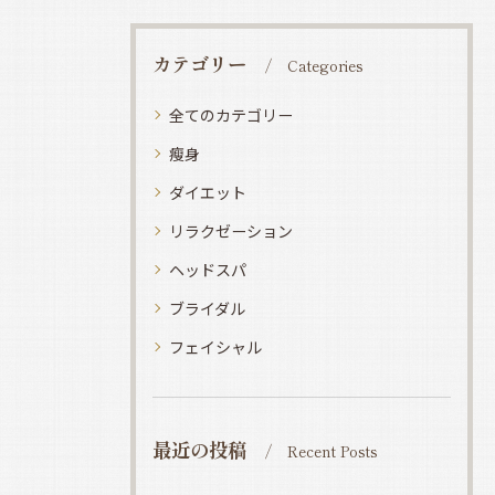
カテゴリー
Categories
全てのカテゴリー
瘦身
ダイエット
リラクゼーション
ヘッドスパ
ブライダル
フェイシャル
最近の投稿
Recent Posts